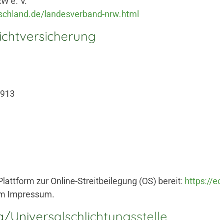
W e. V.
tschland.de/landesverband-nrw.html
icht­versicherung
2913
lattform zur Online-Streitbeilegung (OS) bereit:
https://
 im Impressum.
/Universal­schlichtungs­stelle